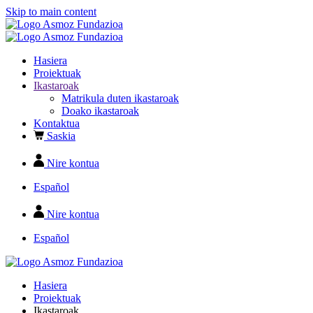
Skip to main content
Hasiera
Proiektuak
Ikastaroak
Matrikula duten ikastaroak
Doako ikastaroak
Kontaktua
Saskia
Nire kontua
Español
Nire kontua
Español
Hasiera
Proiektuak
Ikastaroak