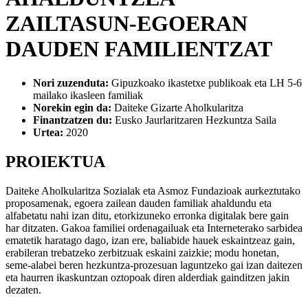
ZAILTASUN-EGOERAN
DAUDEN FAMILIENTZAT
Nori zuzenduta:
Gipuzkoako ikastetxe publikoak eta LH 5-6
mailako ikasleen familiak
Norekin egin da:
Daiteke Gizarte Aholkularitza
Finantzatzen du:
Eusko Jaurlaritzaren Hezkuntza Saila
Urtea:
2020
PROIEKTUA
Daiteke Aholkularitza Sozialak eta Asmoz Fundazioak aurkeztutako
proposamenak, egoera zailean dauden familiak ahaldundu eta
alfabetatu nahi izan ditu, etorkizuneko erronka digitalak bere gain
har ditzaten. Gakoa familiei ordenagailuak eta Interneterako sarbidea
ematetik haratago dago, izan ere, baliabide hauek eskaintzeaz gain,
erabileran trebatzeko zerbitzuak eskaini zaizkie; modu honetan,
seme-alabei beren hezkuntza-prozesuan laguntzeko gai izan daitezen
eta haurren ikaskuntzan oztopoak diren alderdiak gainditzen jakin
dezaten.