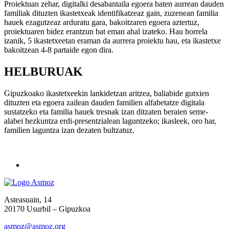
Proiektuan zehar, digitalki desabantaila egoera baten aurrean dauden
familiak dituzten ikastetxeak identifikatzeaz gain, zuzenean familia
hauek ezagutzeaz arduratu gara, bakoitzaren egoera aztertuz,
proiektuaren bidez erantzun bat eman ahal izateko. Hau horrela
izanik, 5 ikastetxeetan eraman da aurrera proiektu hau, eta ikastetxe
bakoitzean 4-8 partaide egon dira.
HELBURUAK
Gipuzkoako ikastetxeekin lankidetzan aritzea, baliabide gutxien
dituzten eta egoera zailean dauden familien alfabetatze digitala
sustatzeko eta familia hauek tresnak izan ditzaten beraien seme-
alabei hezkuntza erdi-presentzialean laguntzeko; ikasleek, oro har,
familien laguntza izan dezaten bultzatuz.
Asteasuain, 14
20170 Usurbil – Gipuzkoa
asmoz@asmoz.org