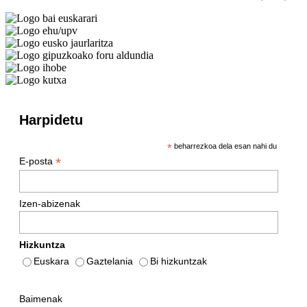
Harpidetu
*
beharrezkoa dela esan nahi du
*
E-posta
Izen-abizenak
Hizkuntza
Euskara
Gaztelania
Bi hizkuntzak
Baimenak