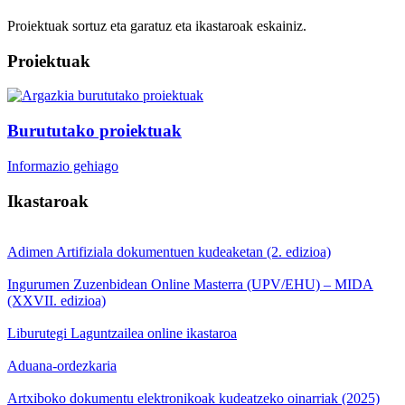
Proiektuak sortuz eta garatuz eta ikastaroak eskainiz.
Proiektuak
Burututako proiektuak
Informazio gehiago
Ikastaroak
Adimen Artifiziala dokumentuen kudeaketan (2. edizioa)
Ingurumen Zuzenbidean Online Masterra (UPV/EHU) – MIDA
(XXVII. edizioa)
Liburutegi Laguntzailea online ikastaroa
Aduana-ordezkaria
Artxiboko dokumentu elektronikoak kudeatzeko oinarriak (2025)