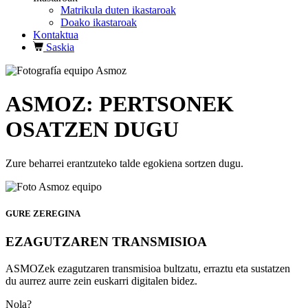
Matrikula duten ikastaroak
Doako ikastaroak
Kontaktua
Saskia
ASMOZ: PERTSONEK
OSATZEN DUGU
Zure beharrei erantzuteko talde egokiena sortzen dugu.
GURE ZEREGINA
EZAGUTZAREN TRANSMISIOA
ASMOZek ezagutzaren transmisioa bultzatu, erraztu eta sustatzen
du
aurrez aurre zein
euskarri digitalen bidez.
Nola?