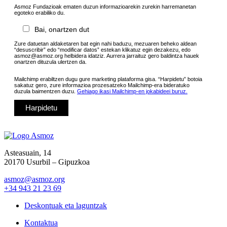
Asmoz Fundazioak ematen duzun informazioarekin zurekin harremanetan
egoteko erabiliko du.
Bai, onartzen dut
Zure datuetan aldaketaren bat egin nahi baduzu, mezuaren beheko aldean
“desuscribir” edo “modificar datos” estekan klikatuz egin dezakezu, edo
asmoz@asmoz.org helbidera idatziz. Aurrera jarraituz gero baldintza hauek
onartzen dituzula ulertzen da.
Mailchimp erabiltzen dugu gure marketing plataforma gisa. “Harpidetu” botoia
sakatuz gero, zure informazioa prozesatzeko Mailchimp-era bideratuko
duzula baimentzen duzu.
Gehiago ikasi Mailchimp-en jokabideei buruz.
Asteasuain, 14
20170 Usurbil – Gipuzkoa
asmoz@asmoz.org
+34 943 21 23 69
Deskontuak eta laguntzak
Kontaktua