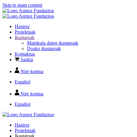
Skip to main content
Hasiera
Proiektuak
Ikastaroak
Matrikula duten ikastaroak
Doako ikastaroak
Kontaktua
Saskia
Nire kontua
Español
Nire kontua
Español
Hasiera
Proiektuak
Ikastaroak