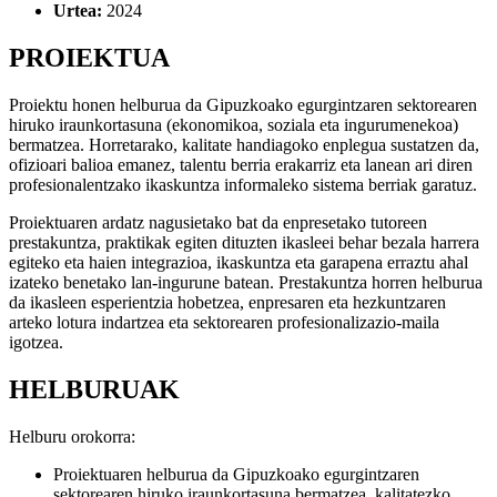
Urtea:
2024
PROIEKTUA
Proiektu honen helburua da Gipuzkoako egurgintzaren sektorearen
hiruko iraunkortasuna (ekonomikoa, soziala eta ingurumenekoa)
bermatzea. Horretarako, kalitate handiagoko enplegua sustatzen da,
ofizioari balioa emanez, talentu berria erakarriz eta lanean ari diren
profesionalentzako ikaskuntza informaleko sistema berriak garatuz.
Proiektuaren ardatz nagusietako bat da enpresetako tutoreen
prestakuntza, praktikak egiten dituzten ikasleei behar bezala harrera
egiteko eta haien integrazioa, ikaskuntza eta garapena erraztu ahal
izateko benetako lan-ingurune batean. Prestakuntza horren helburua
da ikasleen esperientzia hobetzea, enpresaren eta hezkuntzaren
arteko lotura indartzea eta sektorearen profesionalizazio-maila
igotzea.
HELBURUAK
Helburu orokorra:
Proiektuaren helburua da Gipuzkoako egurgintzaren
sektorearen hiruko iraunkortasuna bermatzea, kalitatezko