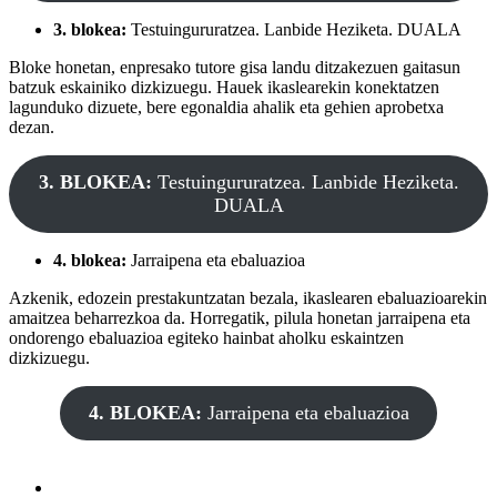
3. blokea:
Testuingururatzea. Lanbide Heziketa. DUALA
Bloke honetan, enpresako tutore gisa landu ditzakezuen gaitasun
batzuk eskainiko dizkizuegu. Hauek ikaslearekin konektatzen
lagunduko dizuete, bere egonaldia ahalik eta gehien aprobetxa
dezan.
3. BLOKEA:
Testuingururatzea. Lanbide Heziketa.
DUALA
4. blokea:
Jarraipena eta ebaluazioa
Azkenik, edozein prestakuntzatan bezala, ikaslearen ebaluazioarekin
amaitzea beharrezkoa da. Horregatik, pilula honetan jarraipena eta
ondorengo ebaluazioa egiteko hainbat aholku eskaintzen
dizkizuegu.
4. BLOKEA:
Jarraipena eta ebaluazioa