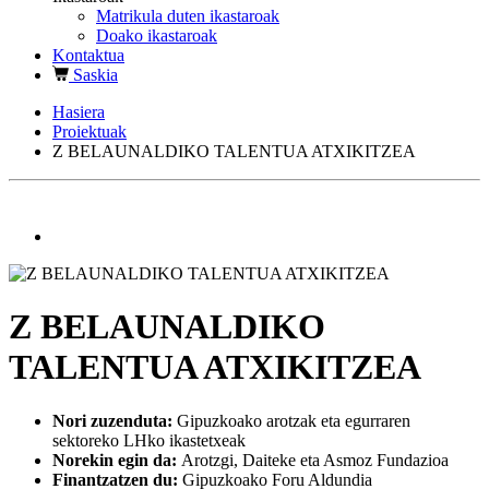
Matrikula duten ikastaroak
Doako ikastaroak
Kontaktua
Saskia
Hasiera
Proiektuak
Z BELAUNALDIKO TALENTUA ATXIKITZEA
Z BELAUNALDIKO
TALENTUA ATXIKITZEA
Nori zuzenduta:
Gipuzkoako arotzak eta egurraren
sektoreko LHko ikastetxeak
Norekin egin da:
Arotzgi, Daiteke eta Asmoz Fundazioa
Finantzatzen du:
Gipuzkoako Foru Aldundia