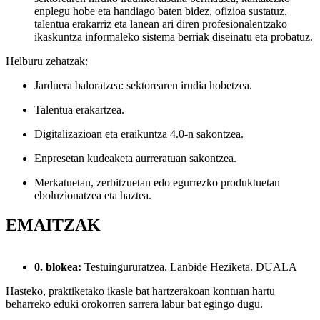
enplegu hobe eta handiago baten bidez, ofizioa sustatuz,
talentua erakarriz eta lanean ari diren profesionalentzako
ikaskuntza informaleko sistema berriak diseinatu eta probatuz.
Helburu zehatzak:
Jarduera baloratzea: sektorearen irudia hobetzea.
Talentua erakartzea.
Digitalizazioan eta eraikuntza 4.0-n sakontzea.
Enpresetan kudeaketa aurreratuan sakontzea.
Merkatuetan, zerbitzuetan edo egurrezko produktuetan
eboluzionatzea eta haztea.
EMAITZAK
0. blokea:
Testuingururatzea. Lanbide Heziketa. DUALA
Hasteko, praktiketako ikasle bat hartzerakoan kontuan hartu
beharreko eduki orokorren sarrera labur bat egingo dugu.