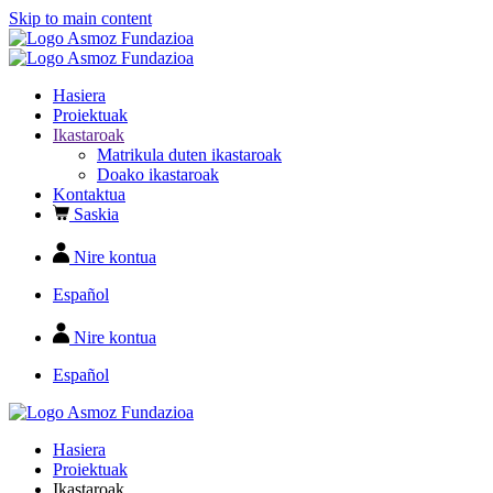
Skip to main content
Hasiera
Proiektuak
Ikastaroak
Matrikula duten ikastaroak
Doako ikastaroak
Kontaktua
Saskia
Nire kontua
Español
Nire kontua
Español
Hasiera
Proiektuak
Ikastaroak