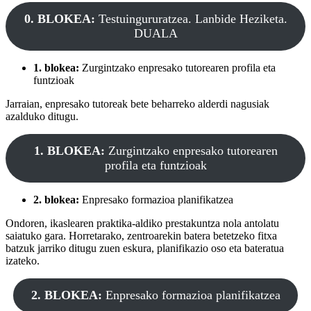
0. BLOKEA:
Testuingururatzea. Lanbide Heziketa.
DUALA
1. blokea:
Zurgintzako enpresako tutorearen profila eta
funtzioak
Jarraian, enpresako tutoreak bete beharreko alderdi nagusiak
azalduko ditugu.
1. BLOKEA:
Zurgintzako enpresako tutorearen
profila eta funtzioak
2. blokea:
Enpresako formazioa planifikatzea
Ondoren, ikaslearen praktika-aldiko prestakuntza nola antolatu
saiatuko gara. Horretarako, zentroarekin batera betetzeko fitxa
batzuk jarriko ditugu zuen eskura, planifikazio oso eta bateratua
izateko.
2. BLOKEA:
Enpresako formazioa planifikatzea