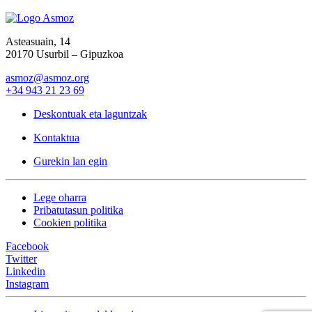
Asteasuain, 14
20170 Usurbil – Gipuzkoa
asmoz@asmoz.org
+34 943 21 23 69
Deskontuak eta laguntzak
Kontaktua
Gurekin lan egin
Lege oharra
Pribatutasun politika
Cookien politika
Facebook
Twitter
Linkedin
Instagram