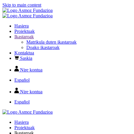
Skip to main content
Hasiera
Proiektuak
Ikastaroak
Matrikula duten ikastaroak
Doako ikastaroak
Kontaktua
Saskia
Nire kontua
Español
Nire kontua
Español
Hasiera
Proiektuak
Ikastaroak