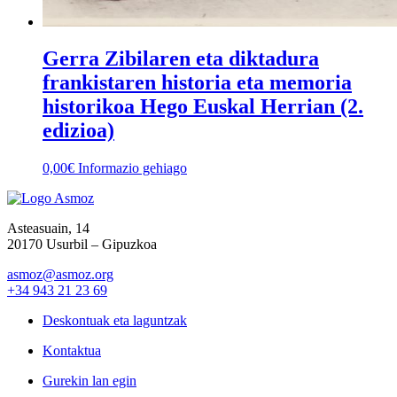
Gerra Zibilaren eta diktadura
frankistaren historia eta memoria
historikoa Hego Euskal Herrian (2.
edizioa)
0,00
€
Informazio gehiago
Asteasuain, 14
20170 Usurbil – Gipuzkoa
asmoz@asmoz.org
+34 943 21 23 69
Deskontuak eta laguntzak
Kontaktua
Gurekin lan egin