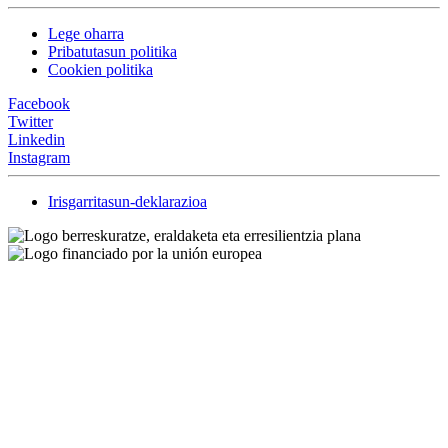
Lege oharra
Pribatutasun politika
Cookien politika
Facebook
Twitter
Linkedin
Instagram
Irisgarritasun-deklarazioa