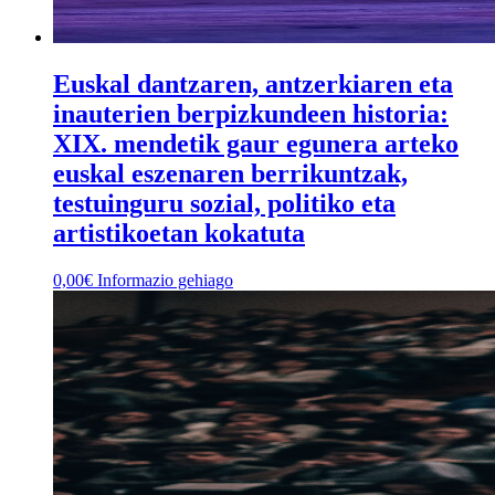
Euskal dantzaren, antzerkiaren eta
inauterien berpizkundeen historia:
XIX. mendetik gaur egunera arteko
euskal eszenaren berrikuntzak,
testuinguru sozial, politiko eta
artistikoetan kokatuta
0,00
€
Informazio gehiago