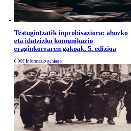
Testugintzatik inprobisaziora: ahozko
eta idatzizko komunikazio
eraginkorraren gakoak. 5. edizioa
0,00
€
Informazio gehiago