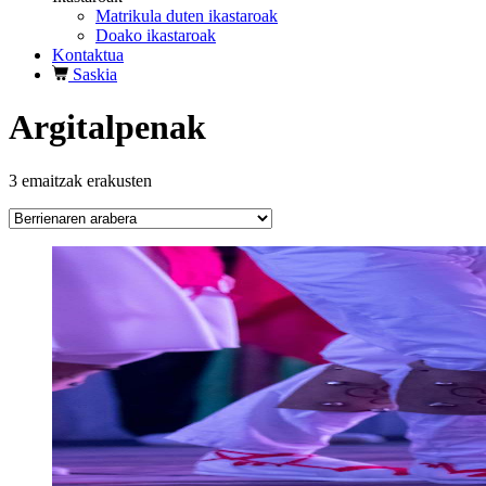
Matrikula duten ikastaroak
Doako ikastaroak
Kontaktua
Saskia
Argitalpenak
Berrienaren
3 emaitzak erakusten
arabera