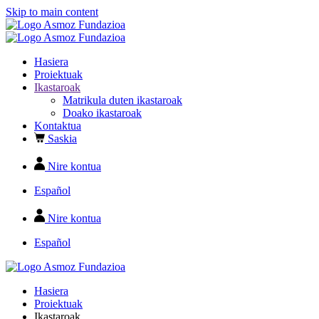
Skip to main content
Hasiera
Proiektuak
Ikastaroak
Matrikula duten ikastaroak
Doako ikastaroak
Kontaktua
Saskia
Nire kontua
Español
Nire kontua
Español
Hasiera
Proiektuak
Ikastaroak