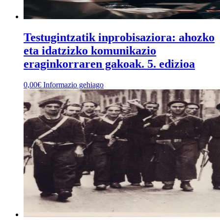
Testugintzatik inprobisaziora: ahozko
eta idatzizko komunikazio
eraginkorraren gakoak. 5. edizioa
0,00
€
Informazio gehiago