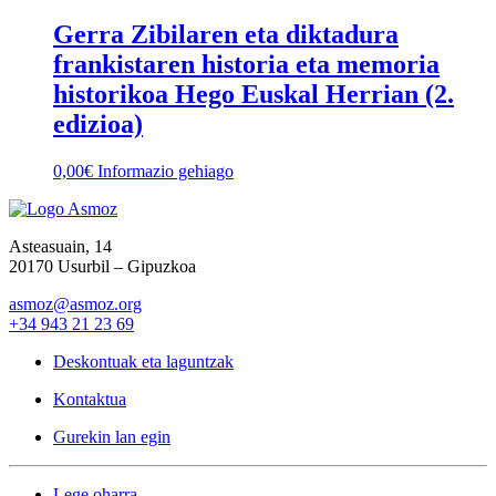
Gerra Zibilaren eta diktadura
frankistaren historia eta memoria
historikoa Hego Euskal Herrian (2.
edizioa)
0,00
€
Informazio gehiago
Asteasuain, 14
20170 Usurbil – Gipuzkoa
asmoz@asmoz.org
+34 943 21 23 69
Deskontuak eta laguntzak
Kontaktua
Gurekin lan egin
Lege oharra