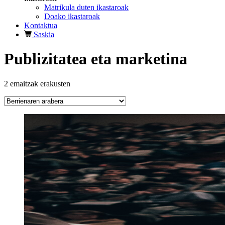
Matrikula duten ikastaroak
Doako ikastaroak
Kontaktua
Saskia
Publizitatea eta marketina
Berrienaren
2 emaitzak erakusten
arabera