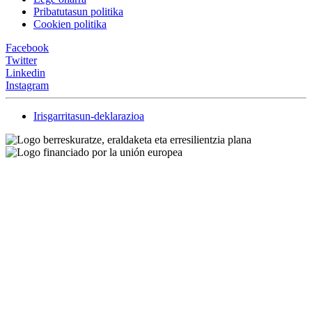
Pribatutasun politika
Cookien politika
Facebook
Twitter
Linkedin
Instagram
Irisgarritasun-deklarazioa