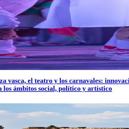
za vasca, el teatro y los carnavales: innovac
los ámbitos social, político y artístico