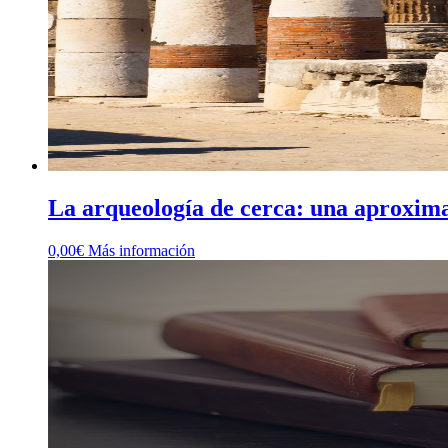
La arqueología de cerca: una aproxima
0,00
€
Más información