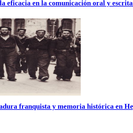
la eficacia en la comunicación oral y escrita.
ctadura franquista y memoria histórica en He