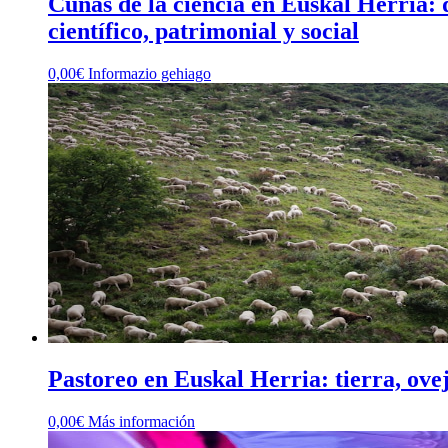
Cunas de la ciencia en Euskal Herria:
científico, patrimonial y social
0,00
€
Informazio gehiago
Pastoreo en Euskal Herria: tierra, ove
0,00
€
Más información