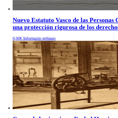
Nuevo Estatuto Vasco de las Personas C
una protección rigurosa de los derecho
0,00
€
Informazio gehiago