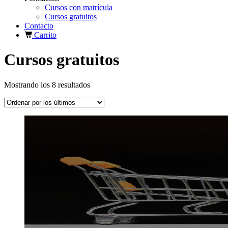
Cursos con matrícula
Cursos gratuitos
Contacto
Carrito
Cursos gratuitos
Ordenado
Mostrando los 8 resultados
por
los
últimos