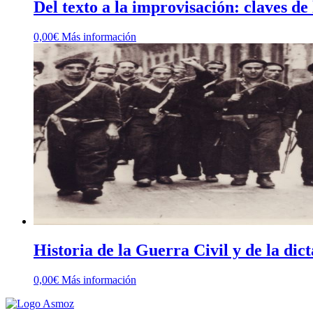
Del texto a la improvisación: claves de 
0,00
€
Más información
Historia de la Guerra Civil y de la di
0,00
€
Más información